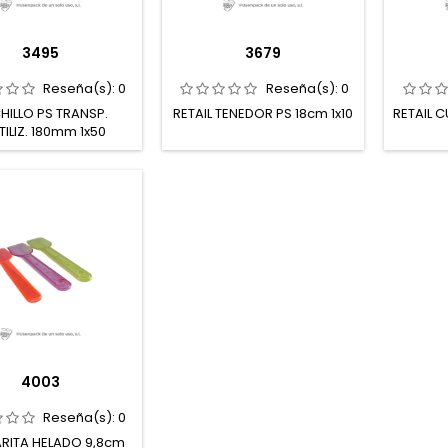
3495
3679
Reseña(s):
0
Reseña(s):
0
HILLO PS TRANSP.
RETAIL TENEDOR PS 18cm 1x10
RETAIL C
TILIZ. 180mm 1x50
4003
Reseña(s):
0
RITA HELADO 9,8cm