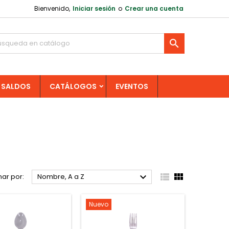
Bienvenido,
Iniciar sesión
o
Crear una cuenta

SALDOS
CATÁLOGOS
EVENTOS



ar por:
Nombre, A a Z
Nuevo