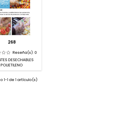
268
Reseña(s):
0
TES DESECHABLES
POLIETILENO
 1-1 de 1 artículo(s)