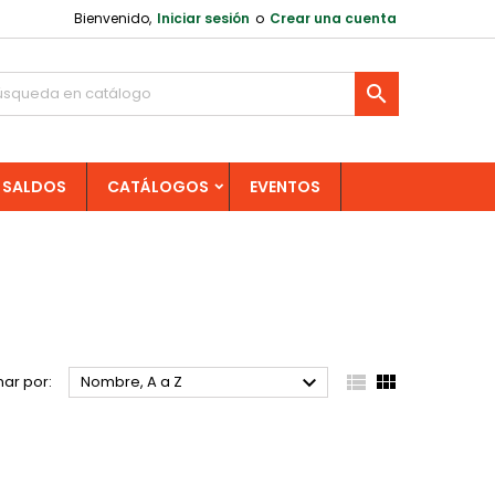
Bienvenido,
Iniciar sesión
o
Crear una cuenta

SALDOS
CATÁLOGOS
EVENTOS



ar por:
Nombre, A a Z