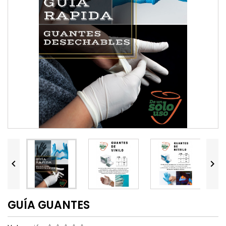


GUÍA GUANTES