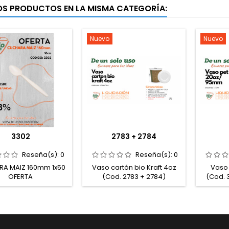
OS PRODUCTOS EN LA MISMA CATEGORÍA:
Nuevo
Nuevo
3302
2783 + 2784
Reseña(s):
0
Reseña(s):
0
A MAIZ 160mm 1x50
Vaso cartón bio Kraft 4oz
Vaso
OFERTA
(Cod. 2783 + 2784)
(Cod. 
LIQUIDACIÓN (HASTA
(HAST
FINALIZACIÓN DE
EXISTENCIAS)