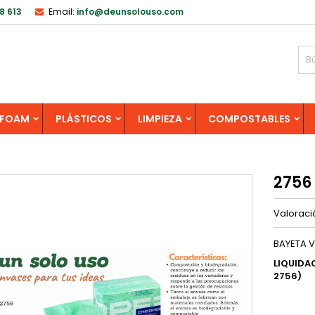
8 613
Email:
info@deunsolouso.com
FOAM
PLÁSTICOS
LIMPIEZA
COMPOSTABLES
2756
Valorac
BAYETA V
LIQUIDA
2756)