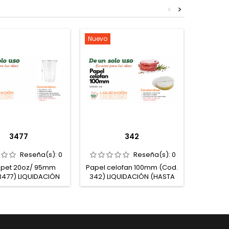
<
>
Nuevo
Nuevo
3477
342
Reseña(s):
0
Reseña(s):
0
 pet 20oz/ 95mm
Papel celofan 100mm (Cod.
TARRIN
3477) LIQUIDACIÓN
342) LIQUIDACIÓN (HASTA
SIL
A FINALIZACIÓN DE
FINALIZACIÓN DE
LIQU
EXISTENCIAS)
EXISTENCIAS)
FI
EXISTEN