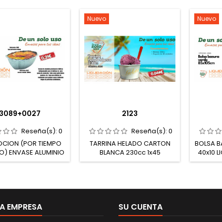
Nuevo
Nuevo
3089+0027
2123
Reseña(s):
0
Reseña(s):
0
CION (POR TIEMPO
TARRINA HELADO CARTON
BOLSA B
DO) ENVASE ALUMINIO
BLANCA 230cc 1x45
40x10 
PA POLLO 2500cc
LIQUIDACIÓN (HASTA
FI
FINALIZACIÓN DE
EXISTE
EXISTENCIAS) (Cod. 2123)
A EMPRESA
SU CUENTA