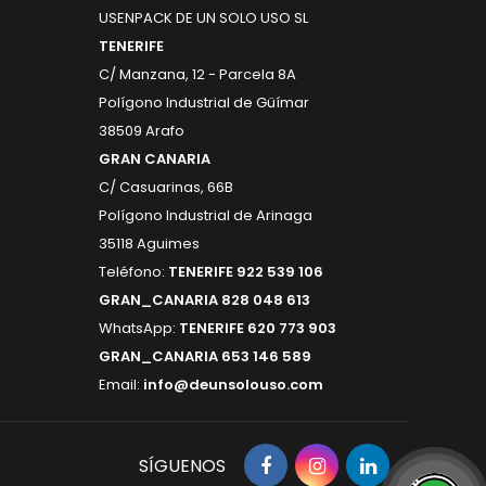
17x17) - MANTELES ROLLO
USENPACK DE UN SOLO USO SL
SPUNDBOND (VARIEDAD
COLORES) - MANTELES
TENERIFE
ROLLO SPUNDBOND TU Y YO
C/ Manzana, 12 - Parcela 8A
(VARIEDAD COLORES) -
GAMA FILUM (BAJO PEDIDO)
Polígono Industrial de Güímar
- GAMA GC CLASS (BAJO...
38509 Arafo
GRAN CANARIA
C/ Casuarinas, 66B
Polígono Industrial de Arinaga
35118 Aguimes
Teléfono:
TENERIFE 922 539 106
GRAN_CANARIA 828 048 613
WhatsApp:
TENERIFE 620 773 903
GRAN_CANARIA 653 146 589
Email:
info@deunsolouso.com
SÍGUENOS