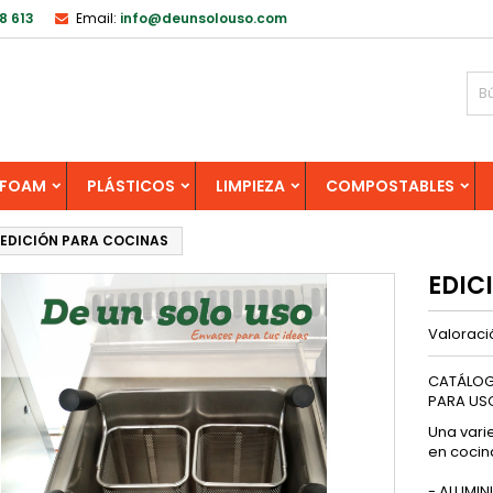
8 613
Email:
info@deunsolouso.com
FOAM
PLÁSTICOS
LIMPIEZA
COMPOSTABLES
EDICIÓN PARA COCINAS
EDIC
Valorac
CATÁLOG
PARA US
Una vari
en cocin
- ALUMINI