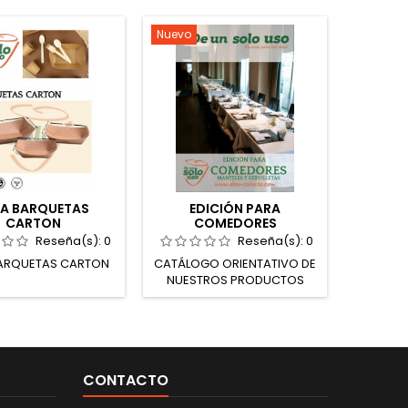
Nuevo
Nuevo
ÍA BARQUETAS
EDICIÓN PARA
GUÍA 
CARTON
COMEDORES
Reseña(s):
0
Reseña(s):
0
ARQUETAS CARTON
CATÁLOGO ORIENTATIVO DE
GUÍA
NUESTROS PRODUCTOS
DESTINADOS PARA USO EN
COMEDORES Una variedad
de nuestros productos
recomendados para uso
en comedores.-
CONTACTO
SERVILLETAS (20x20, 1/6,
KANGURO, 1 CAPA, MINI SERVI