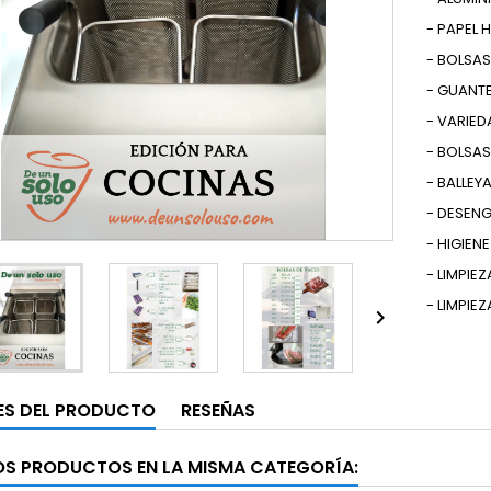
- PAPEL 
- BOLSA
- GUANTE
- VARIE
- BOLSAS
- BALLEY
- DESEN
- HIGIEN
- LIMPIE
- LIMPIE

ES DEL PRODUCTO
RESEÑAS
OS PRODUCTOS EN LA MISMA CATEGORÍA: