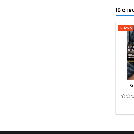
16 OTR
Nuevo
G