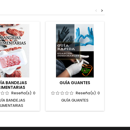
<
>
Nuevo
ÍA BANDEJAS
GUÍA GUANTES
CER
LIMENTARIAS
SOS
Reseña(s):
0
Reseña(s):
0
UÍA BANDEJAS
GUÍA GUANTES
CE
LIMENTARIAS
SO