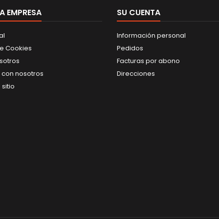
en comedores.-
A EMPRESA
SERVILLETAS (20x20, 1/6,
SU CUENTA
KANGURO, 1 CAPA, MINI SERVI
17x17) - MANTELES ROLLO
al
Información personal
SPUNDBOND (VARIEDAD
COLORES) - MANTELES
de Cookies
Pedidos
ROLLO SPUNDBOND TU Y YO
sotros
Facturas por abono
(VARIEDAD COLORES) -
GAMA FILUM (BAJO PEDIDO)
 con nosotros
Direcciones
- GAMA GC CLASS (BAJO...
sitio