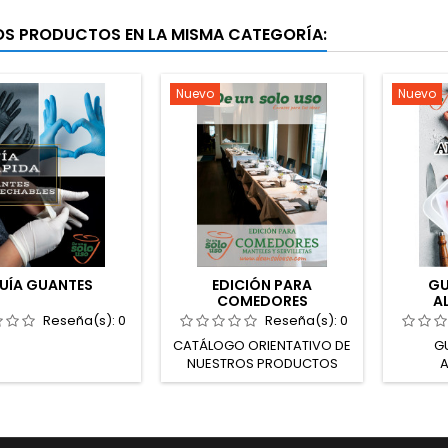
OS PRODUCTOS EN LA MISMA CATEGORÍA:
Nuevo
Nuevo
UÍA GUANTES
EDICIÓN PARA
GU
COMEDORES
A
Reseña(s):
0
Reseña(s):
0
CATÁLOGO ORIENTATIVO DE
G
NUESTROS PRODUCTOS
A
DESTINADOS PARA USO EN
COMEDORES Una variedad
de nuestros productos
recomendados para uso